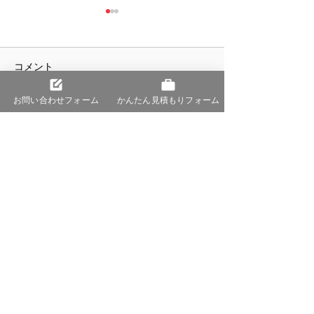
コメント
お問い合わせフォーム
かんたん見積もりフォーム
コメントを追加…
【内・外装リフォーム
株式会社フォー
業】Realise様 - リフォー
リエイション様
ムをもっと身近に、誠実
幌のホームペー
に。
社おすすめ５選
６最新版】」に
だきました。
株式会社シェアスタック
​札幌 ホームページ制作・マーケティング・SEO対策
札幌本社
〒060-0002 札幌市中央区北2条西10丁目2－7 Wall 003
号室
TEL:011-522-9739
FAX:
011-522-9740
MAIL:
info@surestack.net