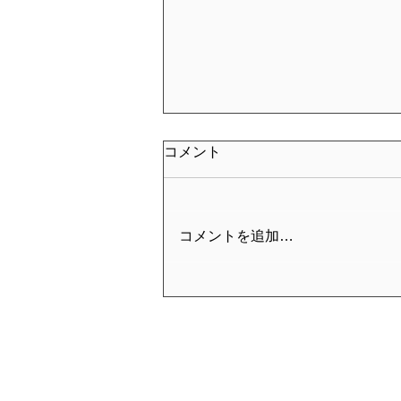
コメント
コメントを追加…
2026年お盆期間における休業
および営業について