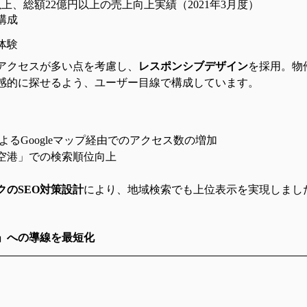
以上、総額22億円以上の売上向上実績（2021年3月度）
構成
体験
アクセスが多い点を考慮し、
レスポンシブデザイン
を採用。物
感的に探せるよう、ユーザー目線で構成しています。
よるGoogleマップ経由でのアクセス数の増加
空港」での検索順位向上
クのSEO対策設計
により、地域検索でも上位表示を実現しまし
」への導線を最短化