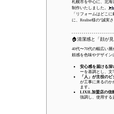
札幌市を中心に、北海
制作いたしました。
➤
h
「リフォームはどこに
に、Realise様の“
🏠清潔感と「顔が
40代〜70代の幅広
頼感を色味やデザイン
安心感を届ける深
ーを基調とし、文
「人」が主役のビ
が工事に来るのか
ます。
LIXIL加盟店の信
強調し、使用する