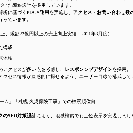
づいた導線設計を採用しています。
解析に基づくPDCA運用を実施し、
アクセス・お問い合わせ数
行っています。
以上、総額22億円以上の売上向上実績（2021年3月度）
た構成
覧体験
のアクセスが多い点を考慮し、
レスポンシブデザイン
を採用。
アクセス情報が直感的に探せるよう、ユーザー目線で構成して
ォーム
」「
札幌 火災保険工事
」での検索順位向上
クのSEO対策設計
により、地域検索でも上位表示を実現しまし