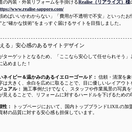
道の内装・外装リフォームを手掛ける
Realise（リアライズ）様
ttps://www.realise-sapporo.com/
頼めばいいかわからない」「費用が不透明で不安」といったお
誠実さ”と“確かな技術”をまっすぐ届けるサイトを目指しました。
見える」安心感のあるサイトデザイン
い層がターゲットとなるため、「ここなら安心して任せられそう」
に込めました！
いネイビー＆温かみのあるイエローゴールド：
 信頼・清潔を
字は大きく、余白を広めに取ることで、目に優しいレイアウト
ジュアル：
 施工事例だけでなく、スタッフや作業風景の写真
が見えることで、リフォームに対するハードルを下げるための
頼性：
 トップページにおいて、国内トップブランドLIXILの
資材の品質に対する安心感も担保しています。