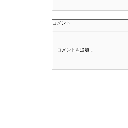
コメント
コメントを追加…
2026年お盆期間における休業
および営業について