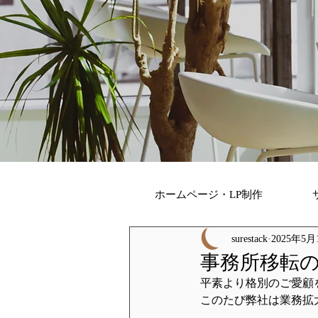
ホームページ・LP制作
surestack
2025年5月
事務所移転
平素より格別のご愛顧
このたび弊社は業務拡