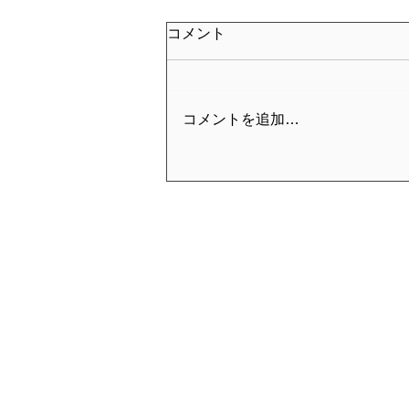
コメント
コメントを追加…
2026年お盆期間における休業
および営業について