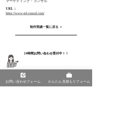
マーケティング・コンサル
URL：
https://www.gd-consul.com/
制作実績一覧に戻る ＞
24時間お問い合わせ受付中！！
ホームページについて相談したい
お問い合わせフォーム
かんたん見積もりフォーム
株式会社シェアスタック
​札幌 ホームページ制作・マーケティング・SEO対策
札幌本社
〒060-0002 札幌市中央区北2条西10丁目2－7 Wall 003
号室
TEL:011-522-9739
FAX:
011-522-9740