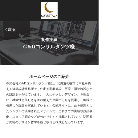
< 戻る
制作実績
G＆Dコンサルタンツ様
​ホームページのご紹介
株式会社 G&Dコンサルタンツ様は、北海道札幌市に本社を構
える建築設計事務所で、住宅や商業施設、医療・福祉施設など
の設計を手がけています。「人にやさしいデザイン」を理念
に、機能性と美しさを兼ね備えた空間づくりを提案し、地域に
根差した設計を実践しています。公式サイトは、白を基調とし
たシンプルで洗練されたデザインで、これまでの実績や設計事
例、スタッフ紹介などが分かりやすく掲載されており、訪問者
が同社のデザイン哲学を感じ取れる構成となっています。