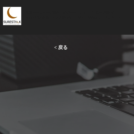
札幌 ホームページ制作、WEBマーケティング、広告運用代行
SEO・MEO対策、SNS運用代行、デザイン制作はシェアスタック
< 戻る