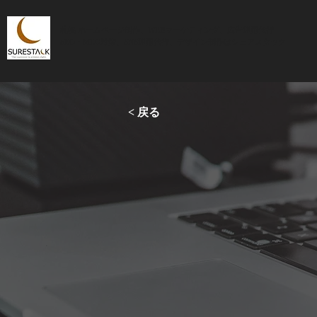
札幌 ホームページ制作、WEBマーケティング、広告運用代行
SEO・MEO対策、SNS運用代行、デザイン制作はシェアスタック
< 戻る