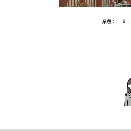
業種：
工業・