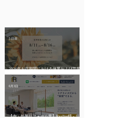
NEWS&RELEASE
​ニュース&リリース
5 日前
2026年お盆期間における休業および営業
について
6月3日
【内・外装リフォーム業】Realise様 - リフ