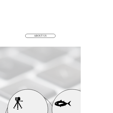
語を掛け合わせた造語です。
何事も、確実に積み重ねてゆく姿勢―。
簡単なようで、なかなか出来ないこと。
「お客様」「信頼」「実績」そして「成長」を
確実に積み重ねることが、
わたしたちシェアスタックの使命です。
ABOUT US
SERVICE
​事業内容
WEB制作を中心に
モデルマネジメント事業、水産事業、
ライバーマネジメント事業
、
​人材紹介事業を行っています。
MODEL AGENCY
UOSTACK