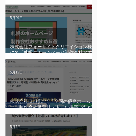
ォームをもっと身近に、誠実に。
5月29日
株式会社フォーサイトクリエイション様
にて「札幌のホームページ制作会社おす
すめ５選【２０２６最新版】」に掲載い
ただきました。
5月15日
株式会社LIH様にて「全国の優良ホームペ
ージ制作会社厳選リスト」に掲載いただ
きました。
5月7日