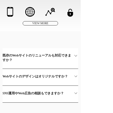
​セキュリティ
​モバイル対応
​多言語サイト​
​アクセス解析​
対策​
VIEW MORE
FAQ
よくあるお問い合わせ
既存のWebサイトのリニューアルも対応できま
すか？
はい、可能です。デザインの刷新はもちろん、SEO対策
やスマホ対応、CMS導入など、目的に応じた最適なリ
Webサイトのデザインはオリジナルですか？
ニューアルをご提案いたします。
はい、貴社のブランドイメージや目的に合わせた 
オリ
ジナルデザイン
 を制作いたします。
SNS運用やWeb広告の相談もできますか？
テンプレートを使用するプランもございますので、ご予
算に応じてご提案可能です。
はい、可能です。Webサイトの運用だけでなく、 
SNS広
告やGoogle広告の運用支援
 も行っておりますので、集
客に関するご相談もお任せください。